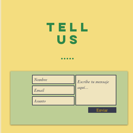
TELL
US
Enviar